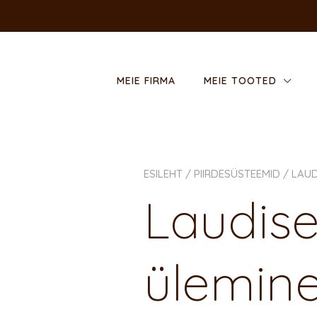
MEIE FIRMA
MEIE TOOTED
ESILEHT
/
PIIRDE­SÜSTEEMID
/ LAUD
Laudis
ülemin