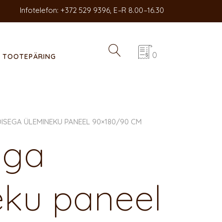
Infotelefon: +372 529 9396, E
–
R 8.00
–
16.30
0
TOOTEPÄRING
ISEGA ÜLEMINEKU PANEEL 90×180/90 CM
ega
eku paneel