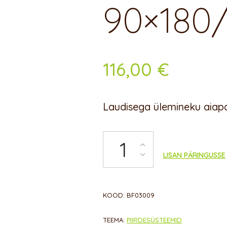
90×180
116,00
€
Laudisega ülemineku aiap
Laudisega ülemineku paneel 90
LISAN PÄRINGUSSE
KOOD:
BF03009
TEEMA:
PIIRDE­SÜSTEEMID