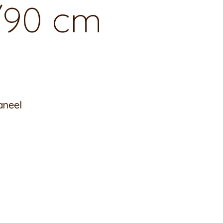
/90 cm
aneel
×180/90 cm kogus