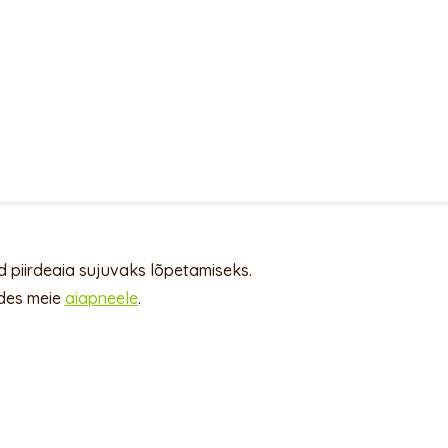
 piirdeaia sujuvaks lõpetamiseks.
ades meie
aiapneele
.