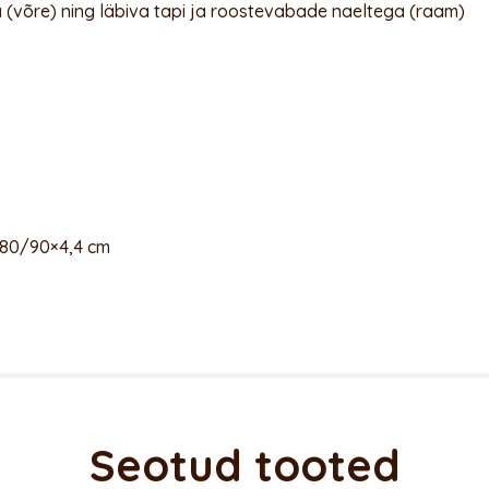
võre) ning läbiva tapi ja roostevabade naeltega (raam)
180/90×4,4 cm
Seotud tooted