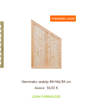
ERIPAKKUMINE!
VIIMASED LAOS!
Ülemineku aiakilp 89×146/89 cm
56,00
€
70,00
€
LISAN PÄRINGUSSE