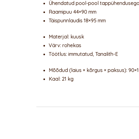
Ühendatud pool-pool tappühendusega (
Raamipuu 44×90 mm
Täispunnlaudis 18×95 mm
Materjal: kuusk
Värv: rohekas
Töötlus: immutatud, Tanalith-E
Mõõdud (laius × kõrgus × paksus): 90×
Kaal: 21 kg