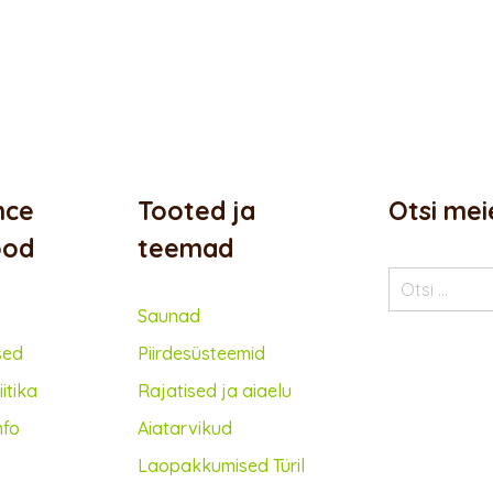
nce
Tooted ja
Otsi mei
ood
teemad
Otsi:
Saunad
sed
Piirdesüsteemid
itika
Rajatised ja aiaelu
nfo
Aiatarvikud
Lao­pakkumised Türil