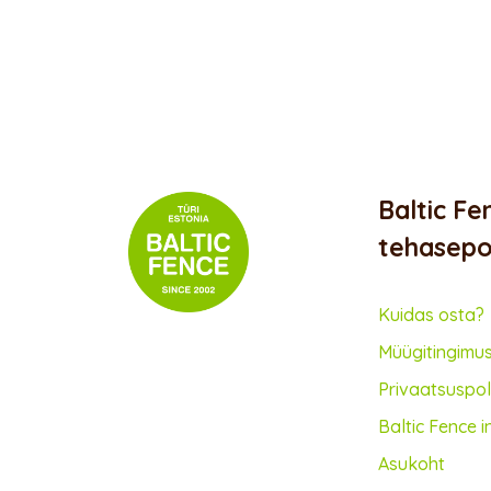
Baltic Fe
tehasep
Kuidas osta?
Müügitingimu
Privaatsus­poli
Baltic Fence i
Asukoht