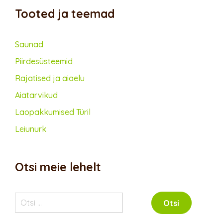
Tooted ja teemad
Saunad
Piirdesüsteemid
Rajatised ja aiaelu
Aiatarvikud
Lao­pakkumised Türil
Leiunurk
Otsi meie lehelt
Otsi: