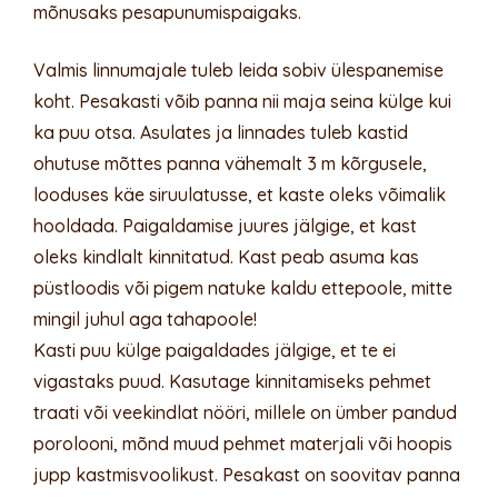
mõnusaks pesapunumispaigaks.
Valmis linnumajale tuleb leida sobiv ülespanemise
koht. Pesakasti võib panna nii maja seina külge kui
ka puu otsa. Asulates ja linnades tuleb kastid
ohutuse mõttes panna vähemalt 3 m kõrgusele,
looduses käe siruulatusse, et kaste oleks võimalik
hooldada. Paigaldamise juures jälgige, et kast
oleks kindlalt kinnitatud. Kast peab asuma kas
püstloodis või pigem natuke kaldu ettepoole, mitte
mingil juhul aga tahapoole!
Kasti puu külge paigaldades jälgige, et te ei
vigastaks puud. Kasutage kinnitamiseks pehmet
traati või veekindlat nööri, millele on ümber pandud
porolooni, mõnd muud pehmet materjali või hoopis
jupp kastmisvoolikust. Pesakast on soovitav panna