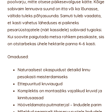
poolvarju, mitte otsese päikesevalguse kätte. Kõige
sobivaim lennuava suund on itta või ka lõunasse,
vältida tuleks põhjasuunda. Samuti tuleb vaadata,
et kasti vahetus läheduses ei paikneks
pesarüüstajatele (näit kassidele) sobivaid tugioksi.
Kui soovite paigutada metsa rohkem pesakaste, siis
on otstarbekas ühele hektarile panna 4–6 kasti.
Omadused:
Naturaalsest okaspuidust detailid linnu
pesakasti meisterdamiseks
Ettepuuritud kruviaugud
Komplektis on montaažiks vajalikud kruvid ja
kinnitusaasad
Hööveldamata puitmaterjal – lindudele parim
Mõeldud peamiselt tihasesuurustele lindudele