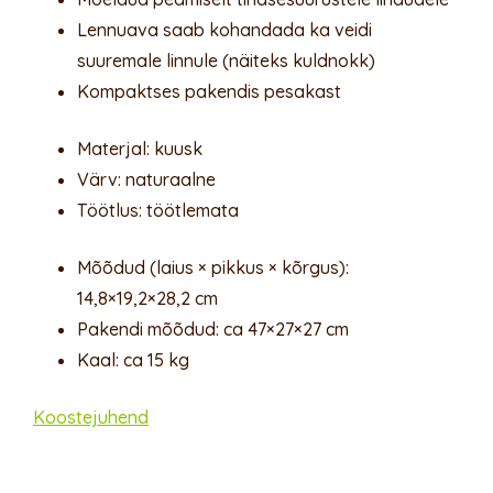
Lennuava saab kohandada ka veidi
suuremale linnule (näiteks kuldnokk)
Kompaktses pakendis pesakast
Materjal: kuusk
Värv: naturaalne
Töötlus: töötlemata
Mõõdud (laius × pikkus × kõrgus):
14,8×19,2×28,2 cm
Pakendi mõõdud: ca 47×27×27 cm
Kaal: ca 15 kg
Koostejuhend