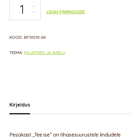
Pesakasti „Tee ise“ 6-pakk kogus
LISAN PÄRINGUSSE
KOOD:
BF10010-6X
TEEMA:
RAJATISED JA AIAELU
Kirjeldus
Pesakast „Tee ise“ on tihasesuurustele lindudele