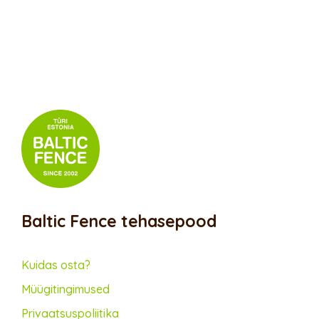
Baltic Fence tehasepood
Kuidas osta?
Müügitingimused
Privaatsus­poliitika