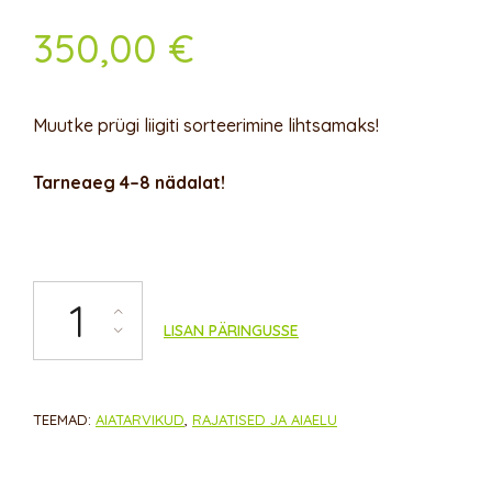
350,00
€
Muutke prügi liigiti sorteerimine lihtsamaks!
Tarneaeg 4–8 nädalat!
Prügikasti ümbris „Double“ kogus
LISAN PÄRINGUSSE
TEEMAD:
AIATARVIKUD
,
RAJATISED JA AIAELU