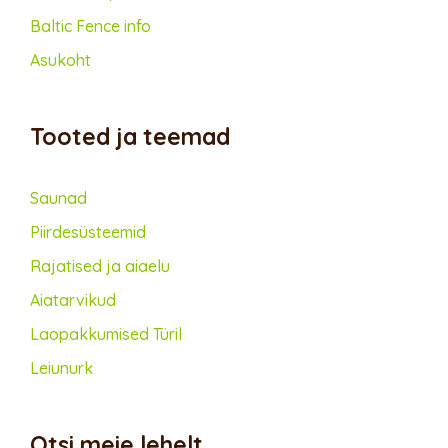
Baltic Fence info
Asukoht
Tooted ja teemad
Saunad
Piirdesüsteemid
Rajatised ja aiaelu
Aiatarvikud
Lao­pakkumised Türil
Leiunurk
Otsi meie lehelt