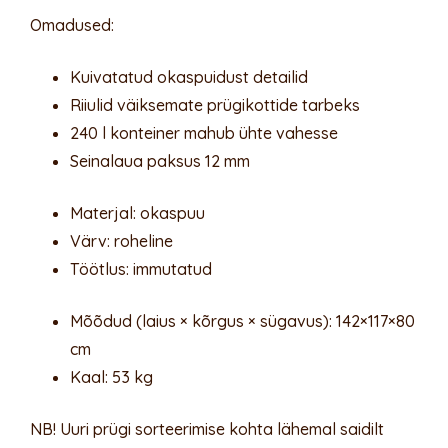
Omadused:
Kuivatatud okaspuidust detailid
Riiulid väiksemate prügikottide tarbeks
240 l konteiner mahub ühte vahesse
Seinalaua paksus 12 mm
Materjal: okaspuu
Värv: roheline
Töötlus: immutatud
Mõõdud (laius × kõrgus × sügavus): 142×117×80
cm
Kaal: 53 kg
NB! Uuri prügi sorteerimise kohta lähemal saidilt