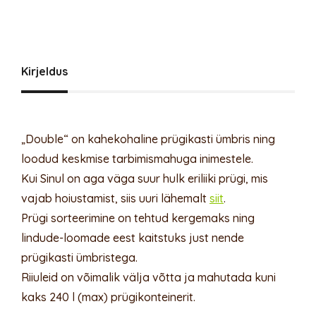
Kirjeldus
„Double“ on kahekohaline prügikasti ümbris ning
loodud keskmise tarbimismahuga inimestele.
Kui Sinul on aga väga suur hulk eriliiki prügi, mis
vajab hoiustamist, siis uuri lähemalt
siit
.
Prügi sorteerimine on tehtud kergemaks ning
lindude-loomade eest kaitstuks just nende
prügikasti ümbristega.
Riiuleid on võimalik välja võtta ja mahutada kuni
kaks 240 l (max) prügikonteinerit.