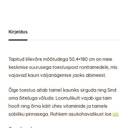
Kirjeldus
Tapitud lillevõre mõõtudega 50,4×180 cm on meie
keskmise suurusega toestuspost ronitaimedele, mis
vajavad kauni väljanägemise jaoks abimeest.
Õige toestus aitab taimel kauniks sirguda ning Sind
oma õiteiluga võluda. Loomulikult vajab iga taim
hoolt ning õrna kätt ühes vitamiinide ja taimele
sobiliku pinnasega. Rohkem asukohavalikust loe
siit
.