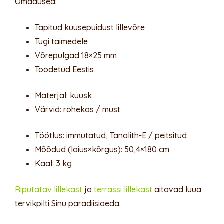
Omadused:
Tapitud kuusepuidust lillevõre
Tugi taimedele
Võrepulgad 18×25 mm
Toodetud Eestis
Materjal: kuusk
Värvid: rohekas / must
Töötlus: immutatud, Tanalith-E / peitsitud
Mõõdud (laius×kõrgus): 50,4×180 cm
Kaal: 3 kg
Riputatav lillekast
ja
terrassi lillekast
aitavad luua
tervikpilti Sinu paradiisiaeda.