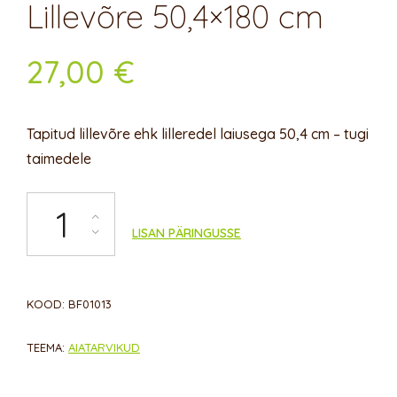
Lillevõre 50,4×180 cm
27,00
€
Tapitud lillevõre ehk lilleredel laiusega 50,4 cm – tugi
taimedele
Lillevõre 50,4×180 cm kogus
LISAN PÄRINGUSSE
KOOD:
BF01013
TEEMA:
AIATARVIKUD