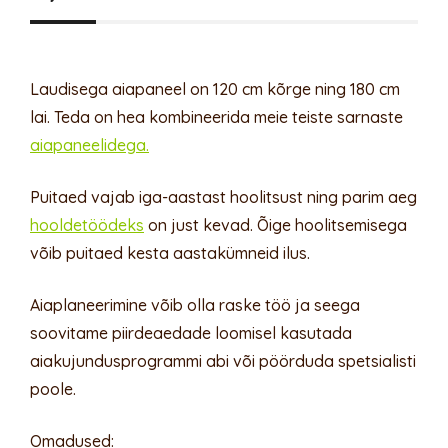
Laudisega aiapaneel on 120 cm kõrge ning 180 cm
lai. Teda on hea kombineerida meie teiste sarnaste
aiapaneelidega.
Puitaed vajab iga-aastast hoolitsust ning parim aeg
hooldetöödeks
on just kevad. Õige hoolitsemisega
võib puitaed kesta aastakümneid ilus.
Aiaplaneerimine võib olla raske töö ja seega
soovitame piirdeaedade loomisel kasutada
aiakujundusprogrammi abi või pöörduda spetsialisti
poole.
Omadused: