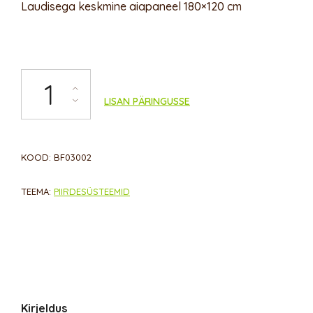
Laudisega keskmine aiapaneel 180×120 cm
Laudisega aiapaneel 180×120 cm kogus
LISAN PÄRINGUSSE
KOOD:
BF03002
TEEMA:
PIIRDE­SÜSTEEMID
Kirjeldus