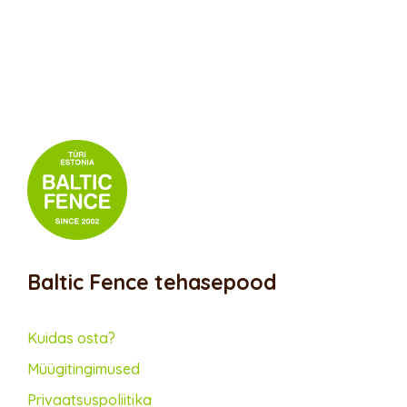
Baltic Fence tehasepood
Kuidas osta?
Müügitingimused
Privaatsus­poliitika