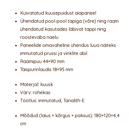
Kuivatatud kuusepuidust aiapaneel
Ühendatud pool-pool tapiga (võre) ning raam
ühendatud kasutades läbivat tappi ning
roostevaba naelu
Paneelide omavaheline ühendus luua näiteks
immutatud prussi ja vinklite abil
Raamipuu 44×90 mm
Täispunnlaudis 18×95 mm
Materjal: kuusk
Värv: rohekas
Töötlus: immutatud, Tanalith-E
Mõõdud (laius × kõrgus × paksus): 180×120×4,4
cm