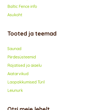
Baltic Fence info
Asukoht
Tooted ja teemad
Saunad
Piirdesüsteemid
Rajatised ja aiaelu
Aiatarvikud
Lao­pakkumised Türil
Leiunurk
Otsi meie lehelt