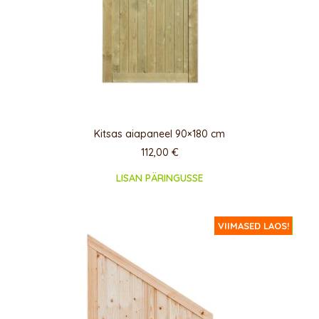
Kitsas aiapaneel 90×180 cm
112,00
€
LISAN PÄRINGUSSE
ERIPAKKUMINE!
VIIMASED LAOS!