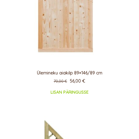
Ülemineku aiakilp 89×146/89 cm
56,00
€
70,00
€
LISAN PÄRINGUSSE